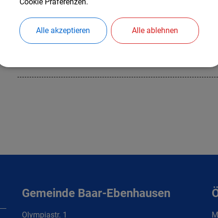
Cookie Präferenzen.
Alexandra Märtl
Alle akzeptieren
Alle ablehnen
Kontaktdaten:
Telefon:
(08453) 3205-38
E-Mail:
alexandra.maertl@baar-ebenhausen.de
Gemeinde Baar-Ebenhausen
Ö
Olympiastr. 1
Mo