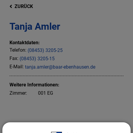
ZURÜCK
Tanja Amler
Kontaktdaten:
Telefon:
(08453) 3205-25
Fax:
(08453) 3205-15
E-Mail:
tanja.amler@baar-ebenhausen.de
Weitere Informationen:
Zimmer:
001 EG
Mitarbeiter