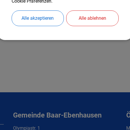
Cookie Präferenzen.
Steuerliche Formulare für die Existenzgründung durch nat
Kapitalgesellschaften nach deutschem und ausländischen 
Alle akzeptieren
Alle ablehnen
https://www.lfst.bayern.de/formulare/weitere-themen-a-bi
Gemeinde Baar-Ebenhausen
Ö
Olympiastr. 1
Mo