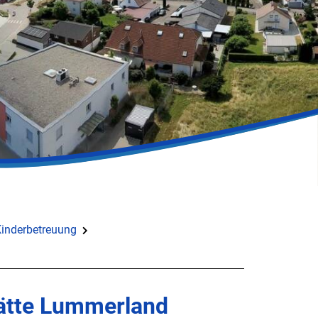
inderbetreuung
ätte Lummerland