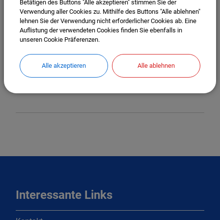
Telefon:
08453/334180
Betätigen des Buttons "Alle akzeptieren" stimmen Sie der
Verwendung aller Cookies zu. Mithilfe des Buttons "Alle ablehnen"
lehnen Sie der Verwendung nicht erforderlicher Cookies ab. Eine
Auflistung der verwendeten Cookies finden Sie ebenfalls in
unseren Cookie Präferenzen.
PFAFFENHOFEN A.D.ILM
VHS Landkreis Pfaffenhofen
Alle akzeptieren
Alle ablehnen
Telefon:
08441/27 4000
Interessante Links