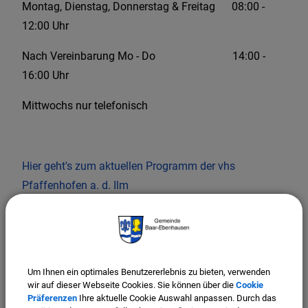
Montag, Dienstag, Donnerstag & Freitag 08:00 -
12:00 Uhr
Nach Vereinbarung Mo - Do 14:00 -
16:00 Uhr
Mittwochs nur telefonisch
Hier geht's zum aktuellen Programm der vhs
Pfaffenhofen a. d. Ilm
BAAR-EBENHAUSEN
VHS Außenstelle Baar-Ebenhausen
Um Ihnen ein optimales Benutzererlebnis zu bieten, verwenden
wir auf dieser Webseite Cookies. Sie können über die
Cookie
E-Mail:
elisabeth.vomberg@freenet.de
Präferenzen
Ihre aktuelle Cookie Auswahl anpassen. Durch das