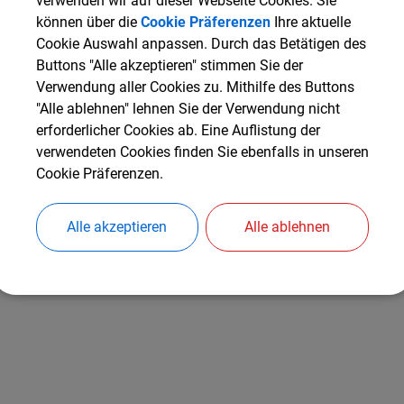
verwenden wir auf dieser Webseite Cookies. Sie
Die Mitfahrzentrale ist eine Online-Vermittlung von Fahrg
können über die
Cookie Präferenzen
Ihre aktuelle
Cookie Auswahl anpassen. Durch das Betätigen des
Pendlerverkehr, d.h. alle Menschen, die regelmäßig kürzere
Buttons "Alle akzeptieren" stimmen Sie der
suchen oder selbst mitgenommen werden möchten.
Verwendung aller Cookies zu. Mithilfe des Buttons
"Alle ablehnen" lehnen Sie der Verwendung nicht
Mehr über die Mitfahrz
erforderlicher Cookies ab. Eine Auflistung der
Pfaffenhofen finden Si
verwendeten Cookies finden Sie ebenfalls in unseren
Cookie Präferenzen.
www.paf.mifaz.de
Nähere Auskünfte erei
Alle akzeptieren
Alle ablehnen
Landratsamt Pfaffenhof
mifaz@landratsamt-paf.de
.