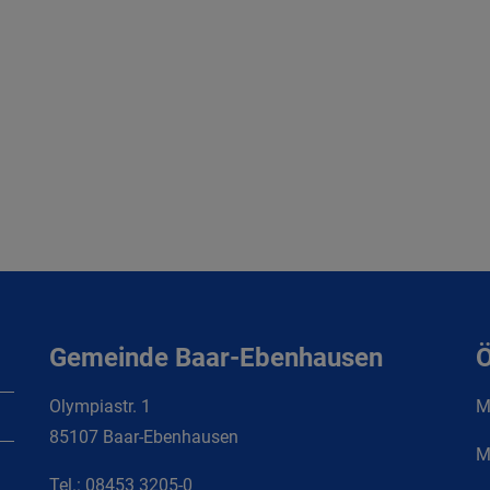
Gemeinde Baar-Ebenhausen
Ö
Olympiastr. 1
Mo
85107 Baar-Ebenhausen
M
Tel.:
08453 3205-0