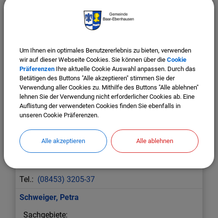
(08453) 3205-34
Rottenkolber
,
Petra
Einwohnermeldeamt
Um Ihnen ein optimales Benutzererlebnis zu bieten, verwenden
wir auf dieser Webseite Cookies. Sie können über die
Cookie
(08453) 3205-24
Präferenzen
Ihre aktuelle Cookie Auswahl anpassen. Durch das
Betätigen des Buttons "Alle akzeptieren" stimmen Sie der
Schartel
,
Ernst
Verwendung aller Cookies zu. Mithilfe des Buttons "Alle ablehnen"
lehnen Sie der Verwendung nicht erforderlicher Cookies ab. Eine
Auflistung der verwendeten Cookies finden Sie ebenfalls in
Amt III - Bauverwaltung
unseren Cookie Präferenzen.
(08453) 3205-33
Alle akzeptieren
Alle ablehnen
Schnotz
,
Konrad
(08453) 3205-37
Schweiger
,
Petra