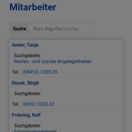
Standesamt
Mitarbeiter
Gemeinderat
Suche
Ortsrecht und Steuern
Amler
,
Tanja
Renten - und soziale Angelegenheiten
(08453) 3205-25
Duzak
,
Birgit
08453 3205-32
Frohring
,
Ralf
Einwohnermeldeamt