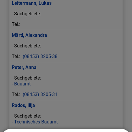
Leitermann
,
Lukas
Märtl
,
Alexandra
(08453) 3205-38
Peter
,
Anna
Bauamt
(08453) 3205-31
Rados
,
Ilija
Technisches Bauamt